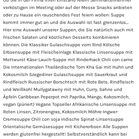
Ob Sie in der Firma Ihren Einstand feiern Seminarteilnehmer
verköstigen im Meeting oder auf der Messe Snacks anbieten
oder zu Hause ein rauschendes Fest feiern wollen: Suppe
kommt immer gut an und die Auswahl ist fast grenzenlos…
Hier eine Auswahl unserer Suppen, die Sie natürlich auch mit
frischen Salaten und köstlichen Desserts kombinieren
können. Die Klassiker Gulaschsuppe vom Rind Kölsche
Erbsensuppe mit Fleischeinlage Klassische Linsensuppe mit
Mettwurst Käse-Lauch-Suppe mit Rinderhack Chili con carne
Die Internationalen Thailändische Tom Kha Gai mit Huhn und
Kokosmilch Szegediner Gulaschsuppe mit Sauerkraut und
Rindfleisch Russischer Borschtsch mit Rote Bete, Rindfleisch
und Weißkohl Mullygatawny mit Huhn, Curry, Sahne und
Äpfeln Caribbean Peperpot mit Paprika, Mango, Kokosmilch,
vegan (püriert) Vegane Topseller Afrikanische Linsensuppe mit
Roten Linsen, Zitronengras, Kokosmilch Möhre-Ingwer-
Cremesuppe Chili con soja Indische Spinat-Linsensuppe
Orientalische Gemüsesuppe mit Kichererbsen Alle Suppen
werden glutenfrei hergestellt! Selbstverständlich kann bei